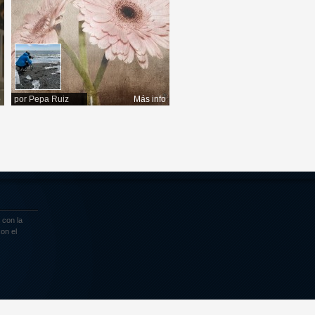
o
por
Pepa Ruiz
Más info
 con la
on el