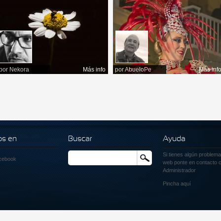
por
Nekora
Más info
por
AbueloPe
Más inf
os en
Buscar
Ayuda
Si tienes algún problema
Buscar
cebook
web ponte en contacto c
Administrador
Pincha
aquí