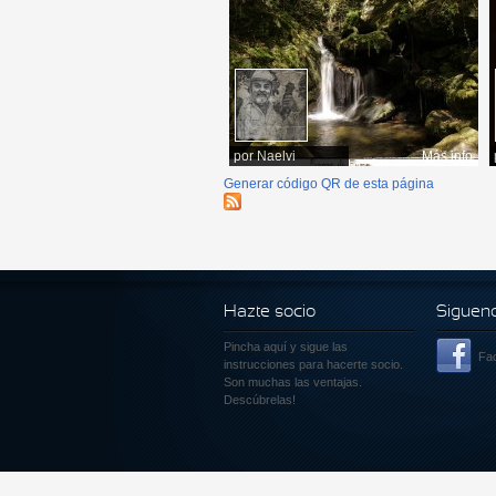
por
Naelvi
Más info
Generar código QR de esta página
Hazte socio
Siguen
Pincha aquí
y sigue las
Fa
instrucciones para hacerte socio.
Son muchas las ventajas.
Descúbrelas!