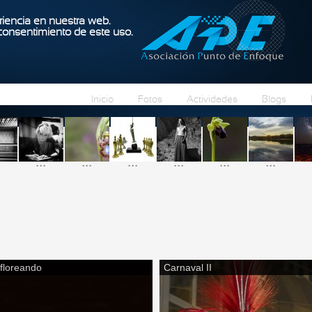
Pasar al contenido principal
iencia en nuestra web.
 consentimiento de este uso.
Inicio
Fotos
Actividades
Blogs
...
...
...
...
...
...
floreando
Carnaval II