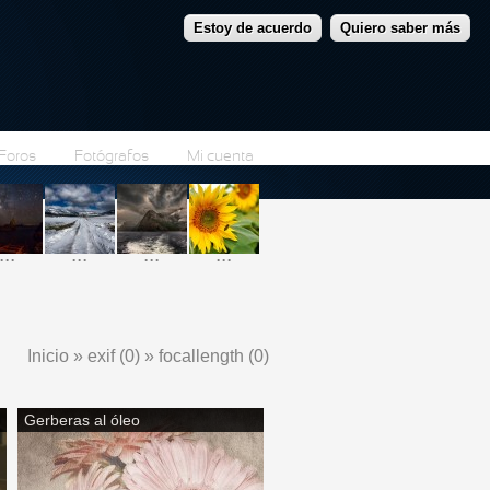
Estoy de acuerdo
Quiero saber más
Foros
Fotógrafos
Mi cuenta
...
...
...
...
Inicio
»
exif (0)
»
focallength (0)
Se encuentra usted aquí
Gerberas al óleo