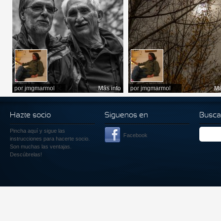
por
jmgmarmol
Más info
por
jmgmarmol
Má
Hazte socio
Siguenos en
Busca
Pincha aquí
y sigue las
Facebook
instrucciones para hacerte socio.
Son muchas las ventajas.
Descúbrelas!