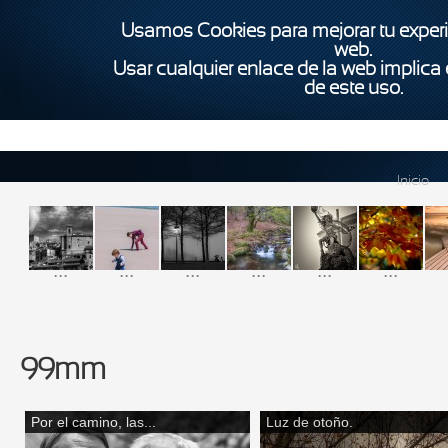
Usamos Cookies para mejorar tu experi
web.
Usar cualquier enlace de la web implica
de este uso.
Inicio
...
...
...
...
...
...
99mm
Por el camino, las...
Luz de otoño.