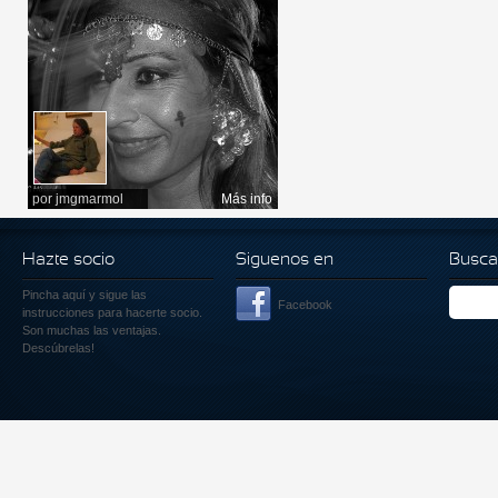
por
jmgmarmol
Más info
Hazte socio
Siguenos en
Busca
Pincha aquí
y sigue las
Facebook
instrucciones para hacerte socio.
Son muchas las ventajas.
Descúbrelas!