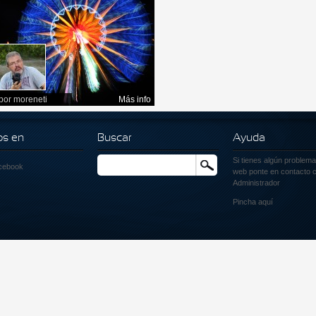
por
moreneti
Más info
os en
Buscar
Ayuda
Si tienes algún problema
Buscar
cebook
web ponte en contacto c
Administrador
Pincha
aquí