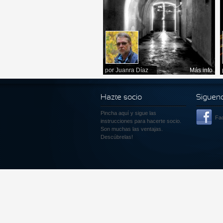
por
Juanra Díaz
Más info
Hazte socio
Siguen
Pincha aquí
y sigue las
Fa
instrucciones para hacerte socio.
Son muchas las ventajas.
Descúbrelas!