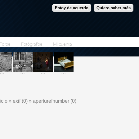
Estoy de acuerdo
Quiero saber más
Foros
Fotógrafos
Mi cuenta
...
...
...
...
icio
»
exif (0)
»
aperturefnumber (0)
e encuentra usted aquí