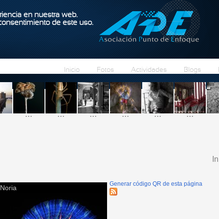
Pasar al contenido principal
iencia en nuestra web.
 consentimiento de este uso.
Inicio
Fotos
Actividades
Blogs
...
...
...
...
...
...
In
S
Generar código QR de esta página
Noria