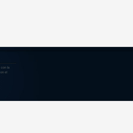
 con la
on el