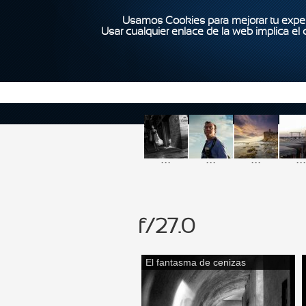
Usamos Cookies para mejorar tu exper
Usar cualquier enlace de la web implica el
...
...
...
...
f/27.0
El fantasma de cenizas