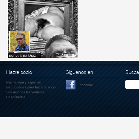
por
Juanra Díaz
Más info
Hazte socio
Siguenos en
Busca
Pincha aquí
y sigue las
Facebook
instrucciones para hacerte socio.
Son muchas las ventajas.
Descúbrelas!