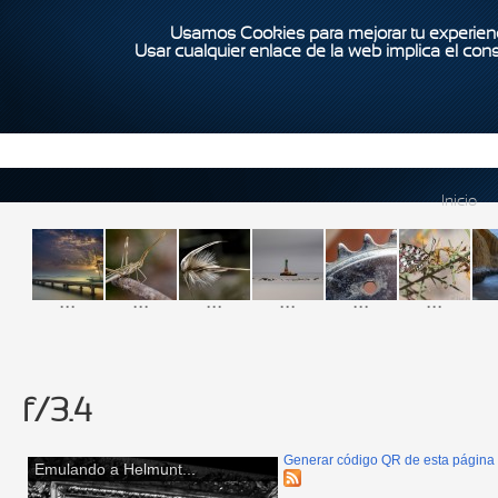
Usamos Cookies para mejorar tu experienc
Usar cualquier enlace de la web implica el con
Inicio
...
...
...
...
...
...
f/3.4
Generar código QR de esta página
Emulando a Helmunt...