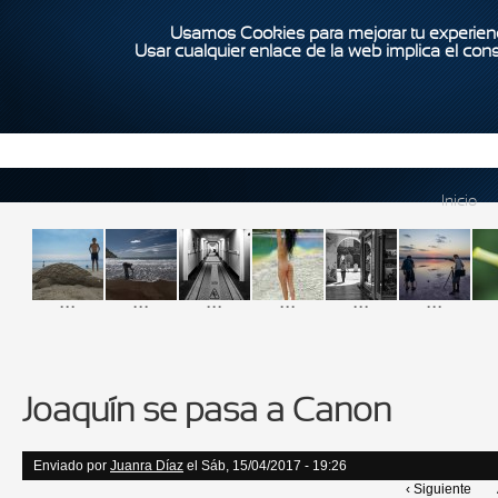
Usamos Cookies para mejorar tu experienc
Usar cualquier enlace de la web implica el con
Inicio
...
...
...
...
...
...
Joaquín se pasa a Canon
Enviado por
Juanra Díaz
el Sáb, 15/04/2017 - 19:26
‹ Siguiente