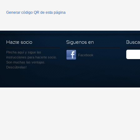
Generar código QR de esta página
Hazte socio
Siguenos en
Busca
Pincha aquí
y sigue las
Facebook
instrucciones para hacerte socio.
Son muchas las ventajas.
Descúbrelas!