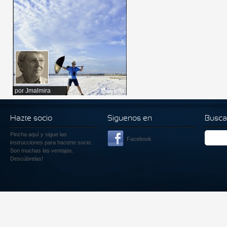
por
Jmalmira
Más info
Hazte socio
Siguenos en
Busca
Pincha aquí
y sigue las
Facebook
instrucciones para hacerte socio.
Son muchas las ventajas.
Descúbrelas!