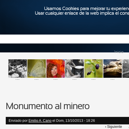
Usamos Cookies para mejorar tu experienc
Usar cualquier enlace de la web implica el con
Inicio
...
...
...
...
...
...
Monumento al minero
Enviado por
Emilio A. Cano
el Dom, 13/10/2013 - 18:26
‹ Siguiente