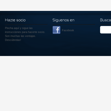
Hazte socio
Siguenos en
Busca
Pincha aquí
y sigue las
Facebook
instrucciones para hacerte socio.
Son muchas las ventajas.
Descúbrelas!