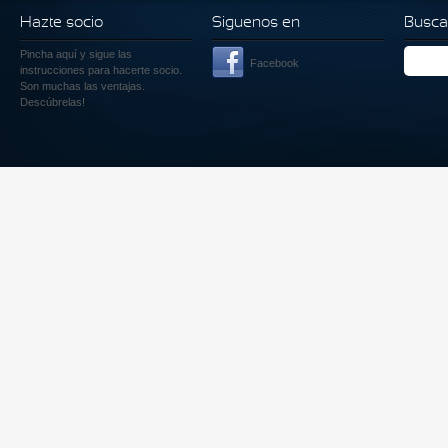
Hazte socio
Siguenos en
Busca
Pincha aquí
y sigue las
Facebook
instrucciones para hacerte socio.
Son muchas las ventajas.
Descúbrelas!