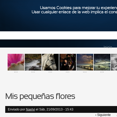
Usamos Cookies para mejorar tu experienc
Usar cualquier enlace de la web implica el con
Inicio
...
...
...
...
...
...
Mis pequeñas flores
Enviado por
Naelvi
el Sáb, 21/09/2013 - 15:43
‹ Siguiente