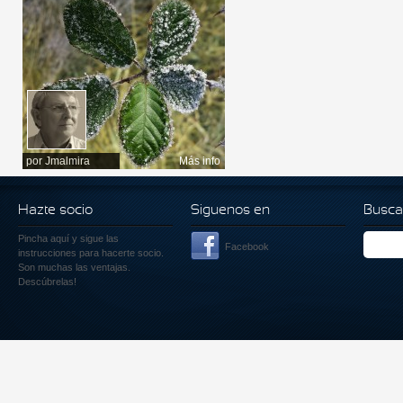
por
Jmalmira
Más info
Hazte socio
Siguenos en
Busca
Pincha aquí
y sigue las
Facebook
instrucciones para hacerte socio.
Son muchas las ventajas.
Descúbrelas!