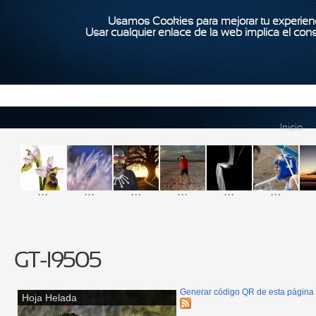
Usamos Cookies para mejorar tu experienc
Usar cualquier enlace de la web implica el con
Inicio
...
...
...
...
...
...
GT-I9505
Generar código QR de esta página
Hoja Helada