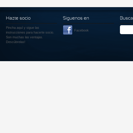
Hazte socio
Siguenos en
Busca
Pincha aquí
y sigue las
Facebook
instrucciones para hacerte socio.
Son muchas las ventajas.
Descúbrelas!