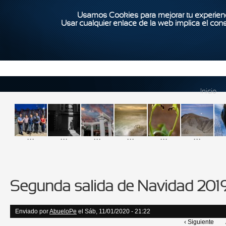
Usamos Cookies para mejorar tu experienc
Usar cualquier enlace de la web implica el con
Inicio
...
...
...
...
...
...
Segunda salida de Navidad 201
Enviado por
AbueloPe
el Sáb, 11/01/2020 - 21:22
‹ Siguiente