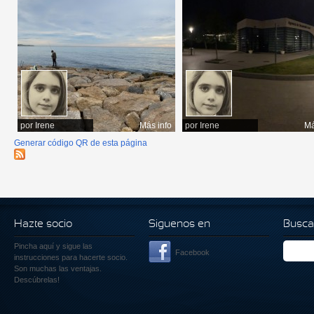
por
Irene
Más info
por
Irene
Má
Generar código QR de esta página
Hazte socio
Siguenos en
Busca
Pincha aquí
y sigue las
Facebook
instrucciones para hacerte socio.
Son muchas las ventajas.
Descúbrelas!