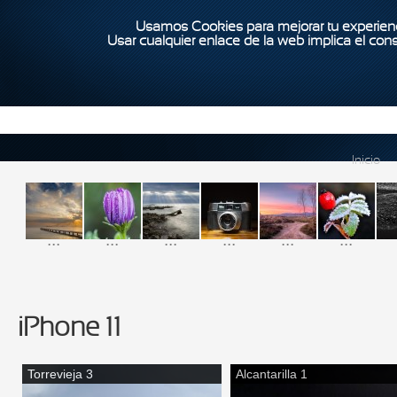
Usamos Cookies para mejorar tu experienc
Usar cualquier enlace de la web implica el con
Inicio
...
...
...
...
...
...
iPhone 11
Torrevieja 3
Alcantarilla 1