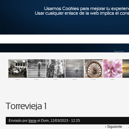
Usamos Cookies para mejorar tu experienc
Usar cualquier enlace de la web implica el con
Inicio
...
...
...
...
...
...
Torrevieja 1
Enviado por
Irene
el Dom, 12/03/2023 - 12:25
‹ Siguiente