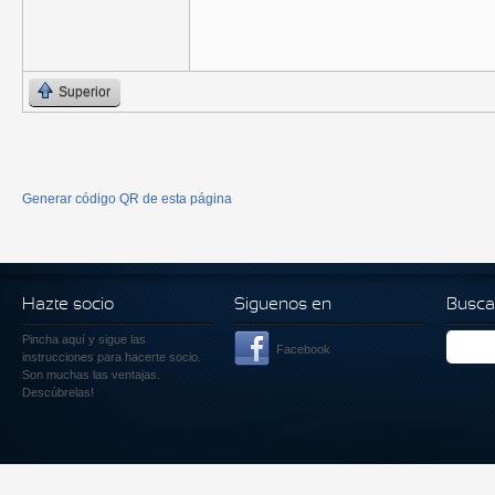
Superior
Generar código QR de esta página
Hazte socio
Siguenos en
Busca
Pincha aquí
y sigue las
Facebook
instrucciones para hacerte socio.
Son muchas las ventajas.
Descúbrelas!