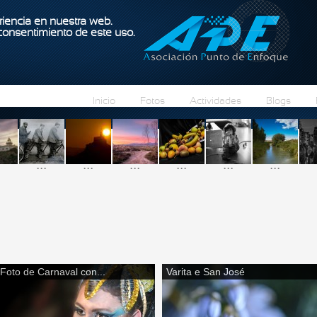
Pasar al contenido principal
iencia en nuestra web.
 consentimiento de este uso.
Inicio
Fotos
Actividades
Blogs
...
...
...
...
...
...
Foto de Carnaval con...
Varita e San José