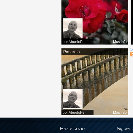
por
AbueloPe
Más info
G
Pasarela
por
AbueloPe
Más info
Hazte socio
Siguen