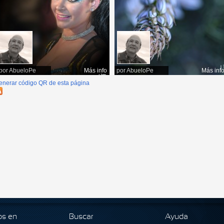
por
AbueloPe
Más info
por
AbueloPe
Más inf
enerar código QR de esta página
os en
Buscar
Ayuda