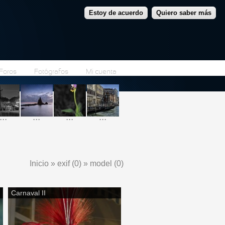
Estoy de acuerdo
Quiero saber más
Foros
Fotógrafos
Mi cuenta
...
...
...
...
Inicio
»
exif (0)
»
model (0)
Se encuentra usted aquí
Carnaval II