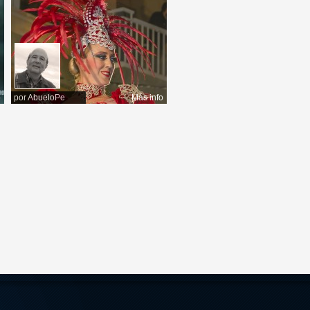
o
por
AbueloPe
Más info