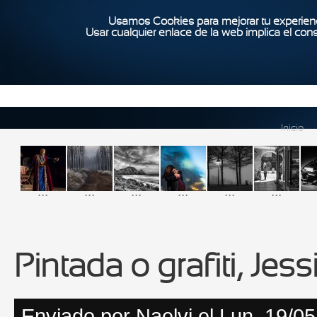
Usamos Cookies para mejorar tu experienc
Usar cualquier enlace de la web implica el con
Inicio
...
...
...
...
...
...
Pintada o grafiti, Jess
Enviado por
Naelvi
el Lun, 19/05