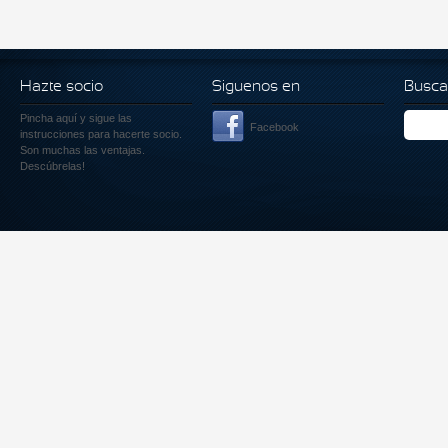
Hazte socio
Siguenos en
Busca
Pincha aquí
y sigue las
Facebook
instrucciones para hacerte socio.
Son muchas las ventajas.
Descúbrelas!