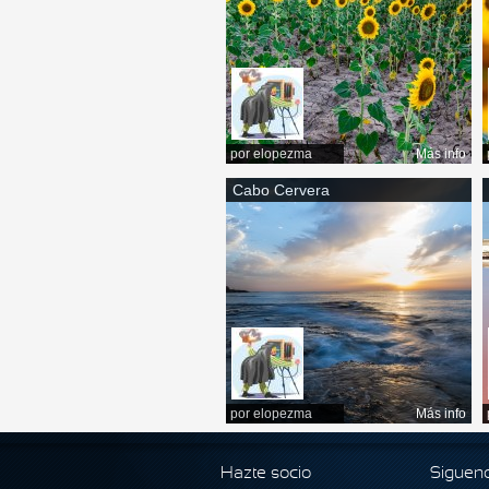
por
elopezma
Más info
Cabo Cervera
por
elopezma
Más info
Hazte socio
Siguen