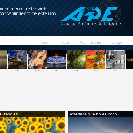
Pasar al contenido principal
iencia en nuestra web.
 consentimiento de este uso.
Inicio
Fotos
Actividades
Blogs
...
...
...
...
...
...
Girasoles
Atardece que no es poco