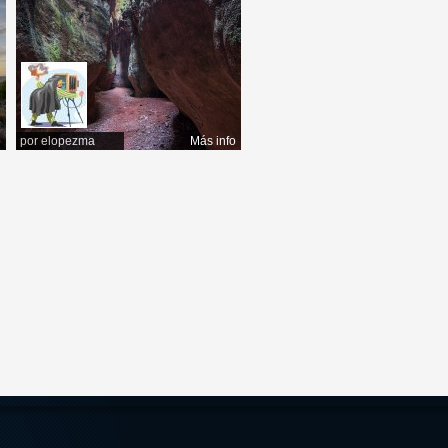
o
por
elopezma
Más info