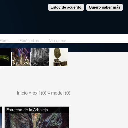
Estoy de acuerdo
Quiero saber más
Foros
Fotógrafos
Mi cuenta
...
...
...
...
Inicio
»
exif (0)
»
model (0)
Se encuentra usted aquí
Estrecho de la Arboleja