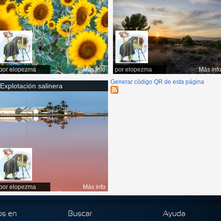
por
elopezma
Más info
por
elopezma
Más inf
Generar código QR de esta página
Explotación salinera
por
elopezma
Más info
os en
Buscar
Ayuda