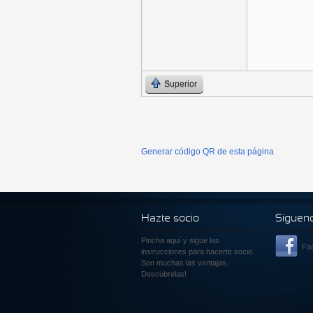
Superior
Generar código QR de esta página
Hazte socio
Siguen
Pincha aquí
y sigue las
Fa
instrucciones para hacerte socio.
Son muchas las ventajas.
Descúbrelas!