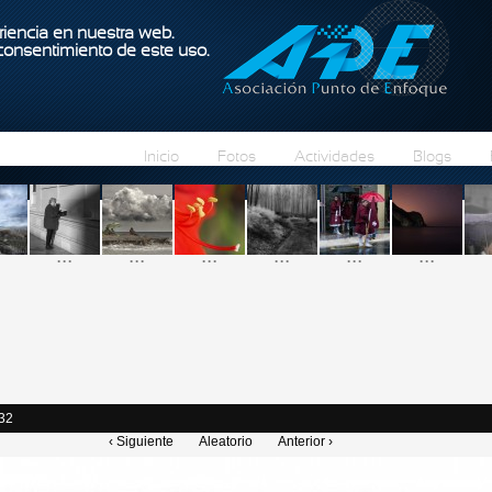
Pasar al contenido principal
iencia en nuestra web.
 consentimiento de este uso.
Inicio
Fotos
Actividades
Blogs
...
...
...
...
...
...
:32
‹ Siguiente
Aleatorio
Anterior ›