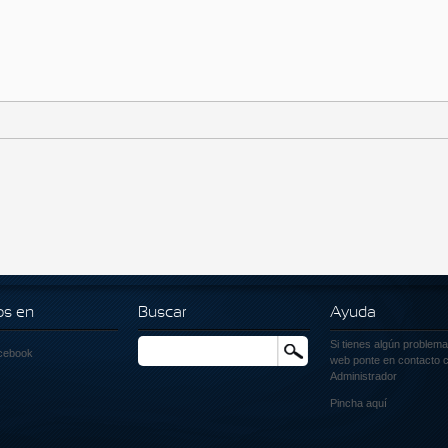
os en
Buscar
Ayuda
Si tienes algún problema
Buscar
cebook
web ponte en contacto c
Administrador
Pincha
aquí