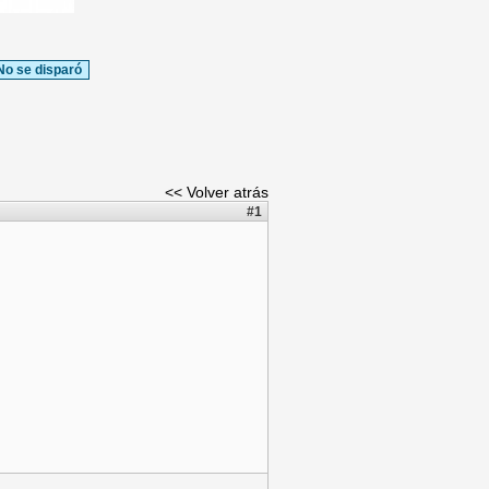
No se disparó
<< Volver atrás
#1