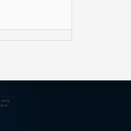
 con la
on el