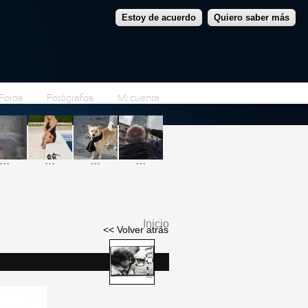
Estoy de acuerdo
Quiero saber más
Foros
Fotógrafos
Mi cuenta
...
...
...
...
Inicio
<< Volver atrás
Se encuentra usted
aquí