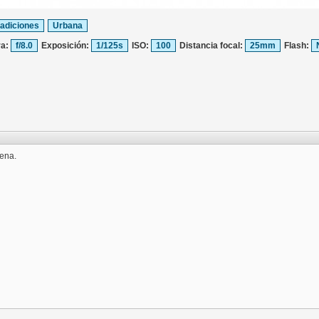
radiciones
Urbana
ra:
f/8.0
Exposición:
1/125s
ISO:
100
Distancia focal:
25mm
Flash:
cena.