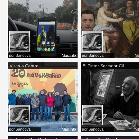
por
Sandoval
Más info
por
Sandoval
Má
Visita a Centro...
El Pintor Salvador Gil...
por
Sandoval
Más info
por
Sandoval
Má