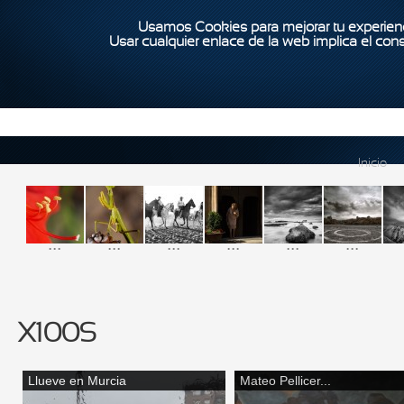
Usamos Cookies para mejorar tu experienc
Usar cualquier enlace de la web implica el con
Inicio
...
...
...
...
...
...
X100S
Llueve en Murcia
Mateo Pellicer...