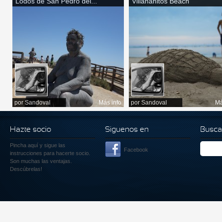
Lodos de San Pedro del...
Villananitos Beach
por
Sandoval
Más info
por
Sandoval
Má
Hazte socio
Siguenos en
Busca
Pincha aquí
y sigue las
Facebook
instrucciones para hacerte socio.
Son muchas las ventajas.
Descúbrelas!