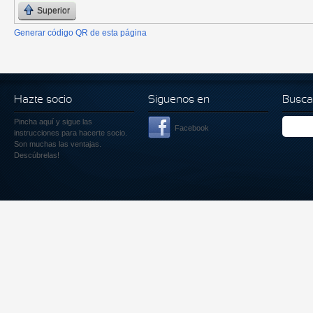
Superior
Generar código QR de esta página
Hazte socio
Siguenos en
Busca
Pincha aquí
y sigue las
Facebook
instrucciones para hacerte socio.
Son muchas las ventajas.
Descúbrelas!