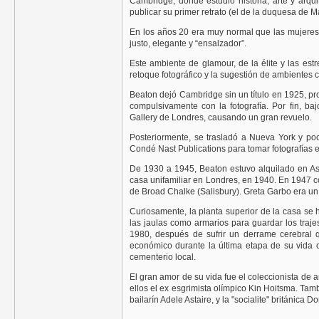
Cambridge, donde estudió historia, arte y arqui
publicar su primer retrato (el de la duquesa de Ma
En los años 20 era muy normal que las mujeres d
justo, elegante y “ensalzador”.
Este ambiente de glamour, de la élite y las est
retoque fotográfico y la sugestión de ambientes c
Beaton dejó Cambridge sin un título en 1925, p
compulsivamente con la fotografía. Por fin, baj
Gallery de Londres, causando un gran revuelo.
Posteriormente, se trasladó a Nueva York y poc
Condé Nast Publications para tomar fotografías en
De 1930 a 1945, Beaton estuvo alquilado en As
casa unifamiliar en Londres, en 1940. En 1947 
de Broad Chalke (Salisbury). Greta Garbo era un v
Curiosamente, la planta superior de la casa se 
las jaulas como armarios para guardar los traj
1980, después de sufrir un derrame cerebral q
económico durante la última etapa de su vida o
cementerio local.
El gran amor de su vida fue el coleccionista de
ellos el ex esgrimista olímpico Kin Hoitsma. Tam
bailarín Adele Astaire, y la "socialite" británica D