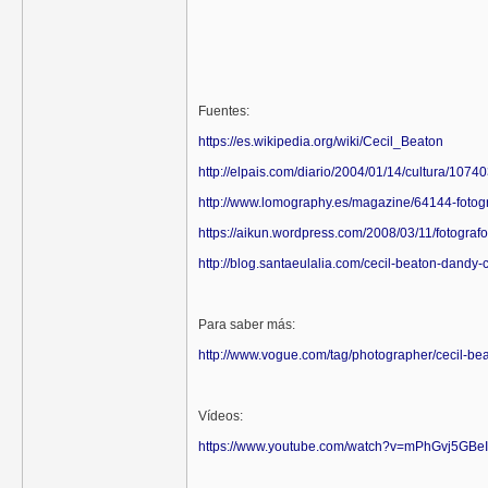
Fuentes:
https://es.wikipedia.org/wiki/Cecil_Beaton
http://elpais.com/diario/2004/01/14/cultura/10
http://www.lomography.es/magazine/64144-fotogra
https://aikun.wordpress.com/2008/03/11/fotograf
http://blog.santaeulalia.com/cecil-beaton-dandy
Para saber más:
http://www.vogue.com/tag/photographer/cecil-bea
Vídeos:
https://www.youtube.com/watch?v=mPhGvj5GBeI