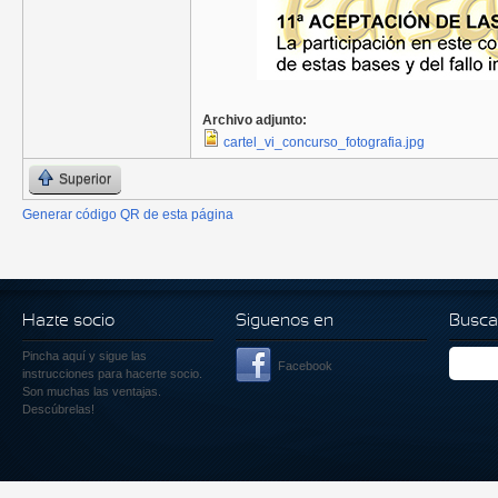
Archivo adjunto:
cartel_vi_concurso_fotografia.jpg
Superior
Generar código QR de esta página
Hazte socio
Siguenos en
Busca
Pincha aquí
y sigue las
Facebook
instrucciones para hacerte socio.
Son muchas las ventajas.
Descúbrelas!