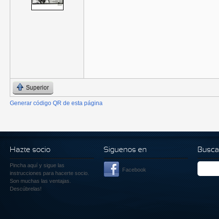
Superior
Generar código QR de esta página
Hazte socio
Siguenos en
Busca
Pincha aquí
y sigue las
Facebook
instrucciones para hacerte socio.
Son muchas las ventajas.
Descúbrelas!