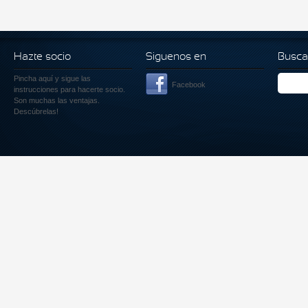
Hazte socio
Siguenos en
Busca
Pincha aquí
y sigue las
Facebook
instrucciones para hacerte socio.
Son muchas las ventajas.
Descúbrelas!