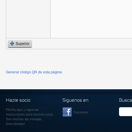
Superior
Generar código QR de esta página
Hazte socio
Siguenos en
Busca
Pincha aquí
y sigue las
Facebook
instrucciones para hacerte socio.
Son muchas las ventajas.
Descúbrelas!