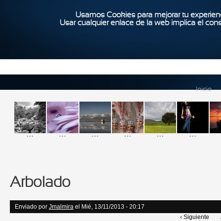
Usamos Cookies para mejorar tu experienc
Usar cualquier enlace de la web implica el con
Inicio
...
...
...
...
...
...
Arbolado
Enviado por
Jmalmira
el Mié, 13/11/2013 - 20:17
‹ Siguiente