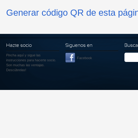
Generar código QR de esta pági
Hazte socio
Siguenos en
Busca
Pincha aquí
y sigue las
Facebook
instrucciones para hacerte socio.
Son muchas las ventajas.
Descúbrelas!