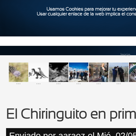
Usamos Cookies para mejorar tu experienc
Usar cualquier enlace de la web implica el con
Inicio
...
...
...
...
...
...
El Chiringuito en pri
Enviado por
aaraez
el Mié, 02/0