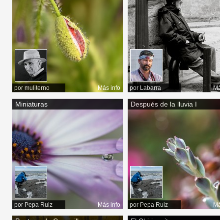
por
muliterno
Más info
por
Labarra
Má
Miniaturas
Después de la lluvia I
por
Pepa Ruiz
Más info
por
Pepa Ruiz
Má