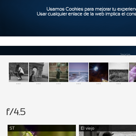
Usamos Cookies para mejorar tu experienc
Usar cualquier enlace de la web implica el con
Inicio
...
...
...
...
...
...
f/4.5
ST
El viejo
Páginas