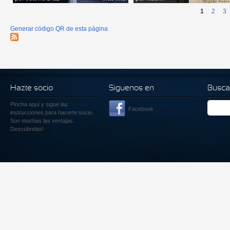
1
2
3
Generar código QR de esta página
Hazte socio
Siguenos en
Busca
Pincha aquí
y sigue las
Facebook
instrucciones para hacerte socio.
Son muchas las ventajas.
Descúbrelas!