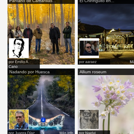
Pantano de Camarillas...
El Chiringuito en...
por
Emilio A.
por
aaraez
Má
Cano
Más info
Nadando por Huesca
Allium roseum
por
Juanra Díaz
Más info
por
Naelvi
Má