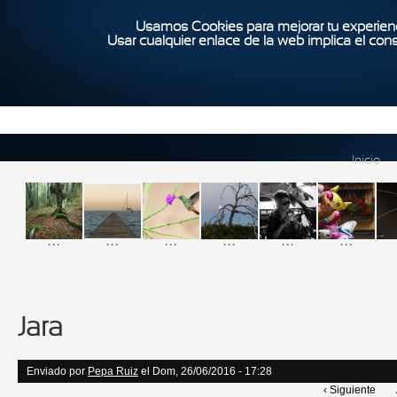
Usamos Cookies para mejorar tu experienc
Usar cualquier enlace de la web implica el con
Inicio
...
...
...
...
...
...
Jara
Enviado por
Pepa Ruiz
el Dom, 26/06/2016 - 17:28
‹ Siguiente