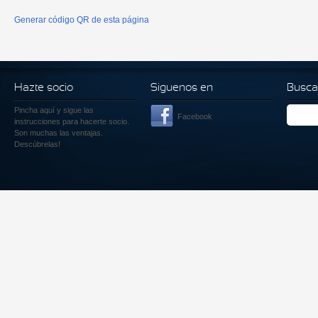
Generar código QR de esta página
Hazte socio
Siguenos en
Busca
Pincha aquí
y sigue las
Facebook
instrucciones para hacerte socio.
Son muchas las ventajas.
Descúbrelas!