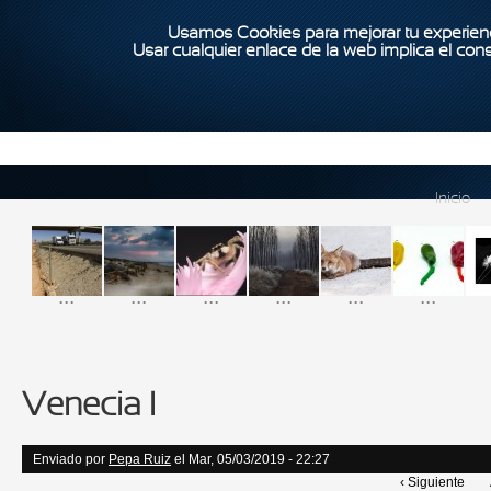
Usamos Cookies para mejorar tu experienc
Usar cualquier enlace de la web implica el con
Inicio
...
...
...
...
...
...
Venecia I
Enviado por
Pepa Ruiz
el Mar, 05/03/2019 - 22:27
‹ Siguiente