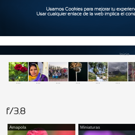
Usamos Cookies para mejorar tu experienc
Usar cualquier enlace de la web implica el con
Inicio
...
...
...
...
...
...
f/3.8
Amapola
Miniaturas