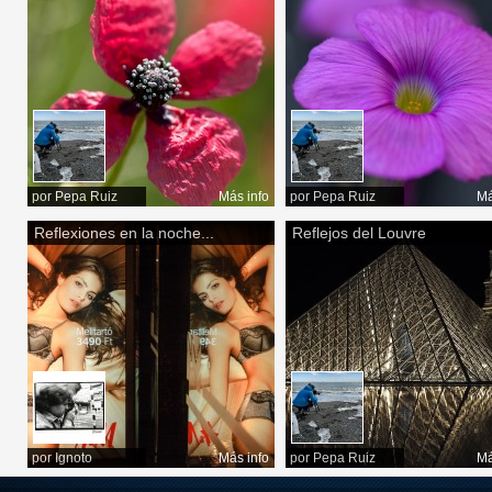
por
Pepa Ruiz
Más info
por
Pepa Ruiz
Má
Reflexiones en la noche...
Reflejos del Louvre
por
Ignoto
Más info
por
Pepa Ruiz
Má