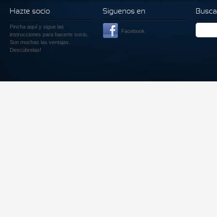
Hazte socio
Siguenos en
Busca
Pincha aquí
y sigue las
Facebook
instrucciones para hacerte socio.
Son muchas las ventajas.
Descúbrelas!