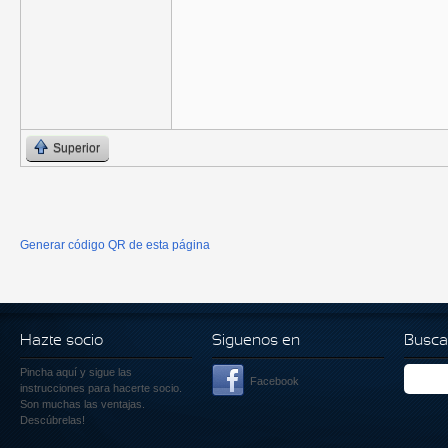
Superior
Generar código QR de esta página
Hazte socio
Siguenos en
Busca
Pincha aquí
y sigue las
Facebook
instrucciones para hacerte socio.
Son muchas las ventajas.
Descúbrelas!