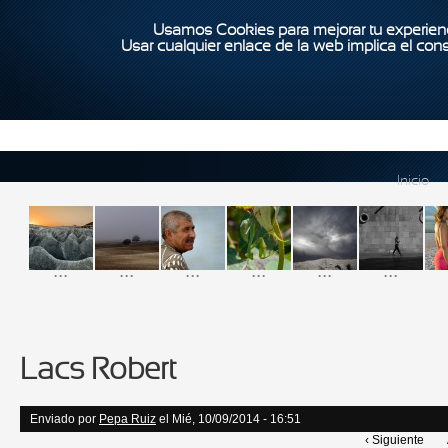
Usamos Cookies para mejorar tu experienc
Usar cualquier enlace de la web implica el con
Inicio
...
...
...
...
...
...
Lacs Robert
Enviado por
Pepa Ruiz
el Mié, 10/09/2014 - 16:51
‹ Siguiente