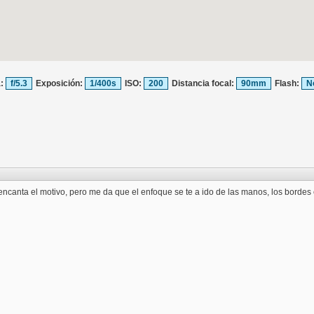
a:
f/5.3
Exposición:
1/400s
ISO:
200
Distancia focal:
90mm
Flash:
N
encanta el motivo, pero me da que el enfoque se te a ido de las manos, los bord