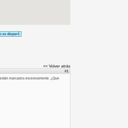
o se disparó
<< Volver atrás
#1
es están marcados excesivamente. ¿Que