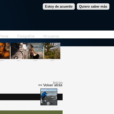
Estoy de acuerdo
Quiero saber más
Foros
Fotógrafos
Mi cuenta
...
...
...
...
Inicio
<< Volver atrás
Se encuentra usted
aquí