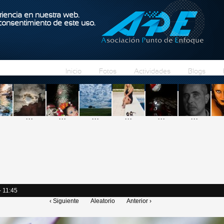
Pasar al contenido principal
iencia en nuestra web.
 consentimiento de este uso.
Inicio
Fotos
Actividades
Blogs
...
...
...
...
...
...
- 11:45
‹ Siguiente
Aleatorio
Anterior ›