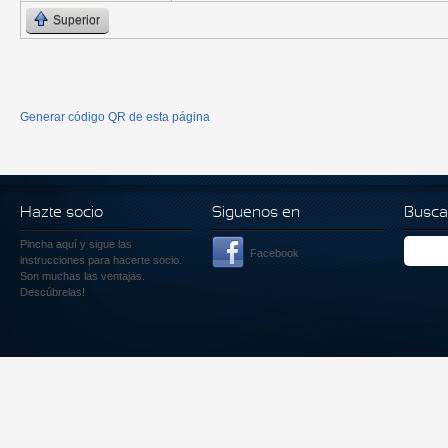
Superior
Generar código QR de esta página
Hazte socio
Siguenos en
Busca
Pincha aquí
y sigue las
Facebook
instrucciones para hacerte socio.
Son muchas las ventajas.
Descúbrelas!