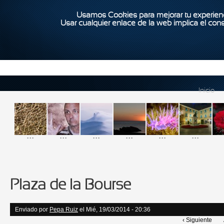
Usamos Cookies para mejorar tu experienc
Usar cualquier enlace de la web implica el con
Inicio
...
...
...
...
...
...
Plaza de la Bourse
Enviado por
Pepa Ruiz
el Mié, 19/03/2014 - 20:36
‹ Siguiente