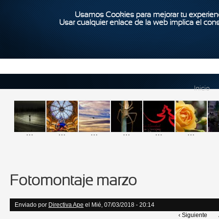
Usamos Cookies para mejorar tu experienc
Usar cualquier enlace de la web implica el con
Inicio
...
...
...
...
...
...
Fotomontaje marzo
Enviado por
Directiva Ape
el Mié, 07/03/2018 - 20:14
‹ Siguiente