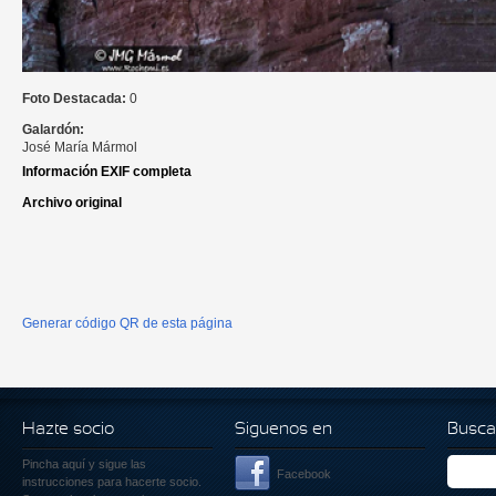
Foto Destacada:
0
Galardón:
José María Mármol
Información EXIF completa
Archivo original
Generar código QR de esta página
Hazte socio
Siguenos en
Busca
Pincha aquí
y sigue las
Facebook
instrucciones para hacerte socio.