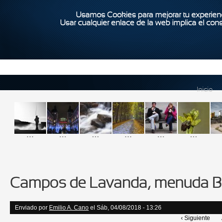
Usamos Cookies para mejorar tu experienc
Usar cualquier enlace de la web implica el con
Inicio
...
...
...
...
...
...
Campos de Lavanda, menuda B
Enviado por
Emilio A. Cano
el Sáb, 04/08/2018 - 13:26
‹ Siguiente