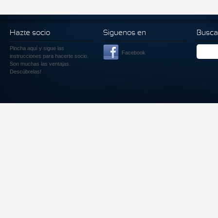
Hazte socio
Siguenos en
Busca
Pincha aquí
y sigue las
Facebook
instrucciones para hacerte socio.
Son muchas las ventajas.
Descúbrelas!