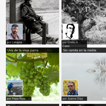
por
Labarra
Más info
por
Emilio A.
Cano
Má
Uva de la vieja parra
Sin ramita en la niebla
por
Pepa Ruiz
Más info
por
Juanra Díaz
Má