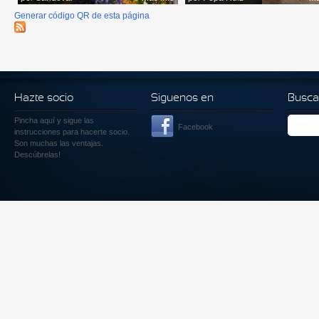
Generar código QR de esta página
Hazte socio
Siguenos en
Busca
Pincha aquí
y sigue las
Facebook
instrucciones para hacerte socio.
Son muchas las ventajas.
Descúbrelas!