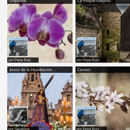
Orquidea
La Roque-Gageac
por
Pepa Ruiz
Más info
por
Pepa Ruiz
Má
Jesús de la Humillación...
Cerezo
por
Sandoval
Más info
por
Pepa Ruiz
Má