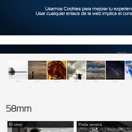
Usamos Cookies para mejorar tu experienc
Usar cualquier enlace de la web implica el con
Inicio
...
...
...
...
...
...
58mm
El viejo
Poda severa