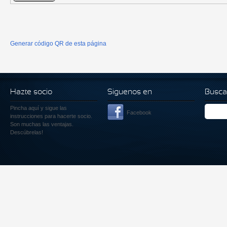
Generar código QR de esta página
Hazte socio
Siguenos en
Busca
Pincha aquí
y sigue las
Facebook
instrucciones para hacerte socio.
Son muchas las ventajas.
Descúbrelas!