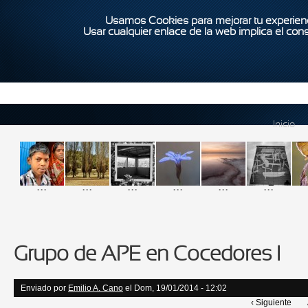
Usamos Cookies para mejorar tu experienc
Usar cualquier enlace de la web implica el con
Inicio
...
...
...
...
...
...
Grupo de APE en Cocedores I
Enviado por
Emilio A. Cano
el Dom, 19/01/2014 - 12:02
‹ Siguiente