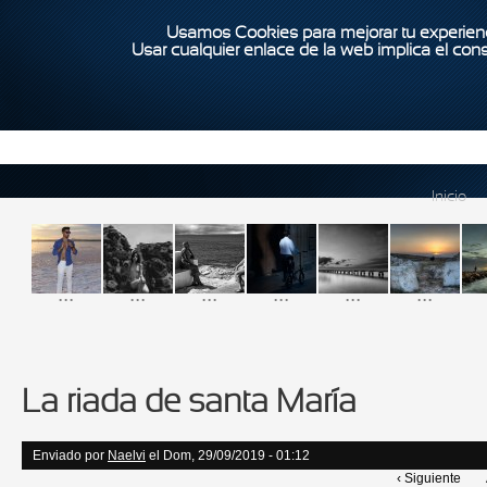
Usamos Cookies para mejorar tu experienc
Usar cualquier enlace de la web implica el con
Inicio
...
...
...
...
...
...
La riada de santa María
Enviado por
Naelvi
el Dom, 29/09/2019 - 01:12
‹ Siguiente