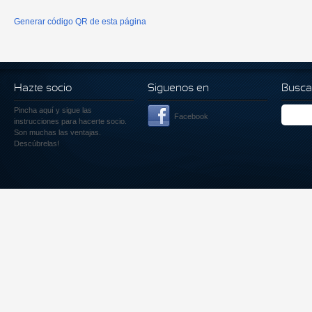
Generar código QR de esta página
Hazte socio
Siguenos en
Busca
Pincha aquí
y sigue las
Facebook
instrucciones para hacerte socio.
Son muchas las ventajas.
Descúbrelas!