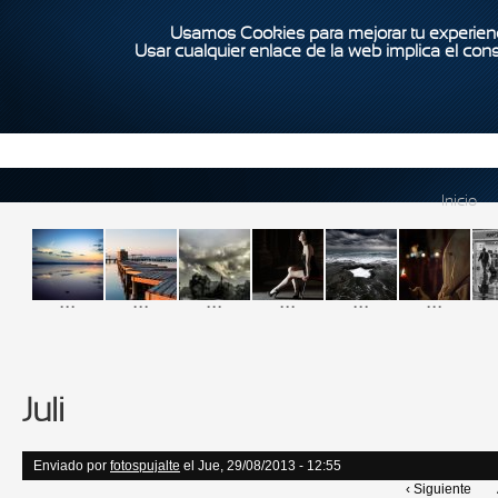
Usamos Cookies para mejorar tu experienc
Usar cualquier enlace de la web implica el con
Inicio
...
...
...
...
...
...
Juli
Enviado por
fotospujalte
el Jue, 29/08/2013 - 12:55
‹ Siguiente