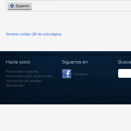
Superior
Generar código QR de esta página
Hazte socio
Siguenos en
Busca
Pincha aquí
y sigue las
Facebook
instrucciones para hacerte socio.
Son muchas las ventajas.
Descúbrelas!