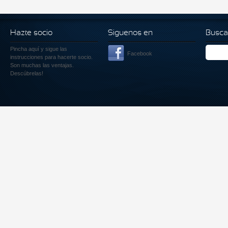
Hazte socio
Siguenos en
Busca
Pincha aquí
y sigue las
Facebook
instrucciones para hacerte socio.
Son muchas las ventajas.
Descúbrelas!