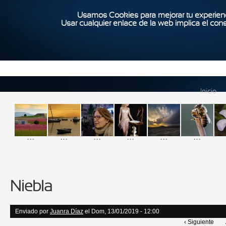
Usamos Cookies para mejorar tu experienc
Usar cualquier enlace de la web implica el con
Inicio
...
...
...
...
...
...
Niebla
Enviado por
Juanra Díaz
el Dom, 13/01/2019 - 12:00
‹ Siguiente