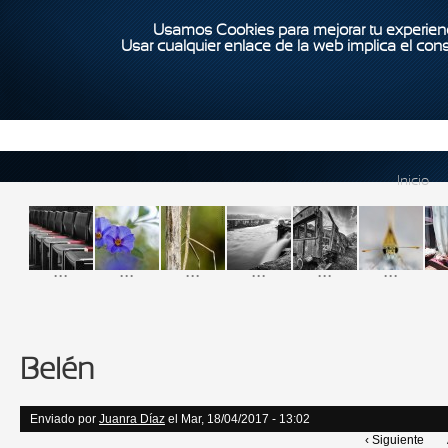
Usamos Cookies para mejorar tu experienc
Usar cualquier enlace de la web implica el con
Inicio
...
...
...
...
...
...
Belén
Enviado por
Juanra Díaz
el Mar, 18/04/2017 - 13:02
‹ Siguiente