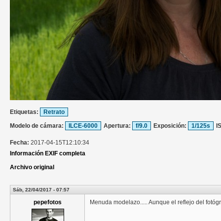
Etiquetas:
Retrato
Modelo de cámara:
ILCE-6000
Apertura:
f/9.0
Exposición:
1/125s
I
Fecha:
2017-04-15T12:10:34
Información EXIF completa
Archivo original
Sáb, 22/04/2017 - 07:57
pepefotos
Menuda modelazo..... Aunque el reflejo del fotógra