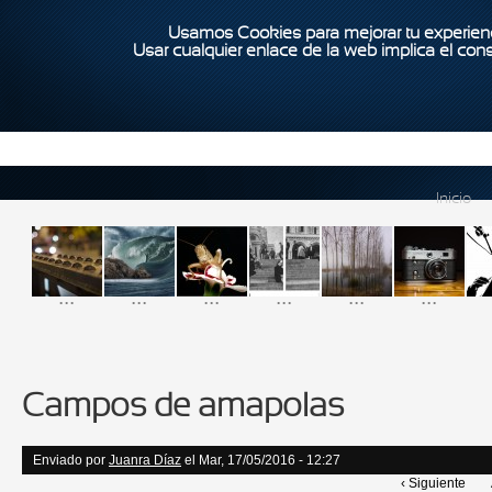
Usamos Cookies para mejorar tu experienc
Usar cualquier enlace de la web implica el con
Inicio
...
...
...
...
...
...
Campos de amapolas
Enviado por
Juanra Díaz
el Mar, 17/05/2016 - 12:27
‹ Siguiente