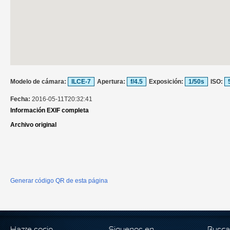
Modelo de cámara:
ILCE-7
Apertura:
f/4.5
Exposición:
1/50s
ISO:
Fecha:
2016-05-11T20:32:41
Información EXIF completa
Archivo original
Generar código QR de esta página
Hazte socio
Siguenos en
Busca