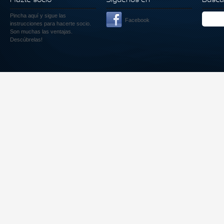
Pincha aquí
y sigue las
Facebook
instrucciones para hacerte socio.
Son muchas las ventajas.
Descúbrelas!