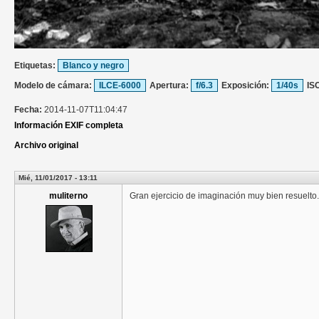
Etiquetas:
Blanco y negro
Modelo de cámara:
ILCE-6000
Apertura:
f/6.3
Exposición:
1/40s
IS
Fecha:
2014-11-07T11:04:47
Información EXIF completa
Archivo original
Mié, 11/01/2017 - 13:11
muliterno
Gran ejercicio de imaginación muy bien resuelto.