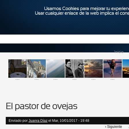
Usamos Cookies para mejorar tu experienc
Usar cualquier enlace de la web implica el con
Inicio
...
...
...
...
...
...
El pastor de ovejas
Enviado por
Juanra Díaz
el Mar, 10/01/2017 - 19:48
‹ Siguiente