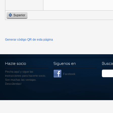
Superior
Generar código QR de esta página
Hazte socio
Siguenos en
Busca
Pincha aquí
y sigue las
Facebook
instrucciones para hacerte socio.
Son muchas las ventajas.
Descúbrelas!