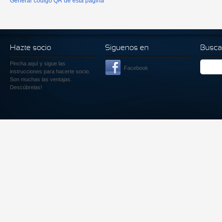
Generar código QR de esta página
Hazte socio
Siguenos en
Busca
Pincha aquí
y sigue las
Facebook
instrucciones para hacerte socio.
Son muchas las ventajas.
Descúbrelas!