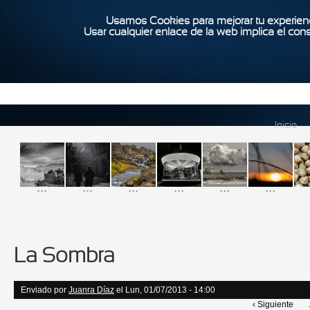
Usamos Cookies para mejorar tu experienc
Usar cualquier enlace de la web implica el con
Inicio
...
...
...
...
...
...
La Sombra
Enviado por
Juanra Díaz
el Lun, 01/07/2013 - 14:00
‹ Siguiente