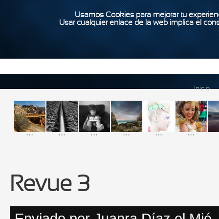
Usamos Cookies para mejorar tu experienc
Usar cualquier enlace de la web implica el con
Inicio
...
...
...
...
...
...
Revue 3
Enviado por
Juanra Díaz
el Mié,