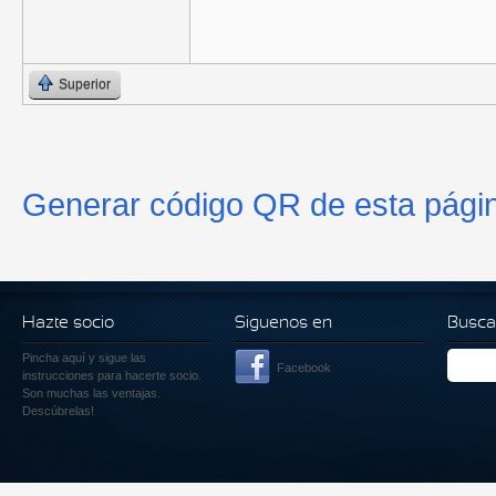
Superior
Generar código QR de esta pági
Hazte socio
Siguenos en
Busca
Pincha aquí
y sigue las
Facebook
instrucciones para hacerte socio.
Son muchas las ventajas.
Descúbrelas!