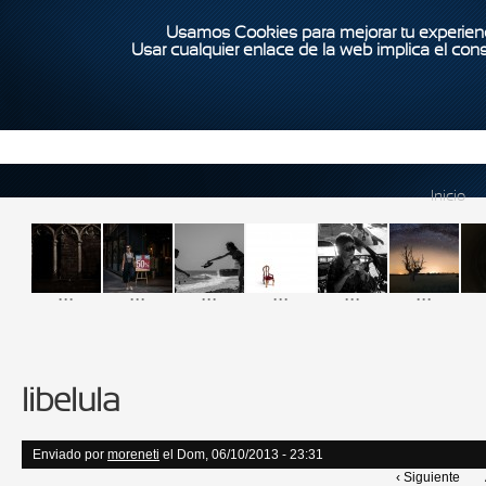
Usamos Cookies para mejorar tu experienc
Usar cualquier enlace de la web implica el con
Inicio
...
...
...
...
...
...
libelula
Enviado por
moreneti
el Dom, 06/10/2013 - 23:31
‹ Siguiente