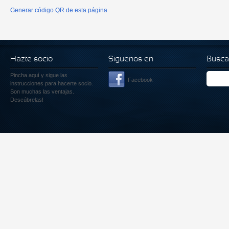
Generar código QR de esta página
Hazte socio
Siguenos en
Busca
Pincha aquí
y sigue las
Facebook
instrucciones para hacerte socio.
Son muchas las ventajas.
Descúbrelas!