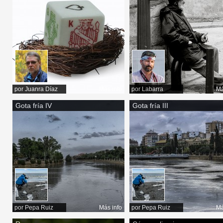
por
Juanra Díaz
Más info
por
Labarra
Má
Gota fría IV
Gota fría III
por
Pepa Ruiz
Más info
por
Pepa Ruiz
Má