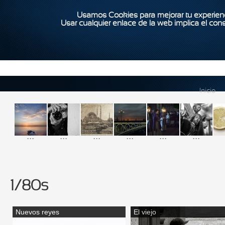
Usamos Cookies para mejorar tu experienc
Usar cualquier enlace de la web implica el con
Inicio
...
...
...
...
...
...
1/80s
Nuevos reyes
El viejo
Páginas