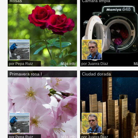
Rosas
Cámara limpia
por
Pepa Ruiz
Más info
por
Juanra Díaz
Má
Primavera rosa I
Ciudad dorada
por
Pepa Ruiz
Más info
por
Juanra Díaz
Má