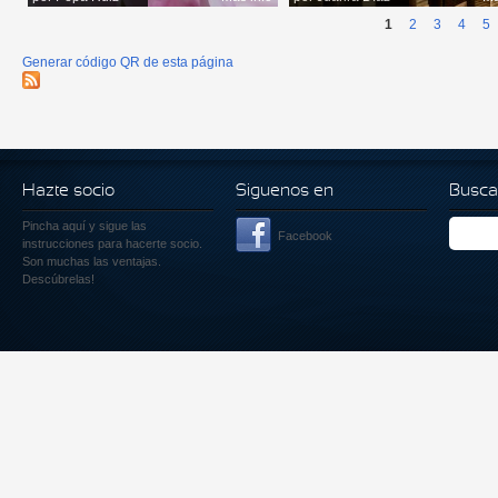
1
2
3
4
5
Generar código QR de esta página
Hazte socio
Siguenos en
Busca
Pincha aquí
y sigue las
Facebook
instrucciones para hacerte socio.
Son muchas las ventajas.
Descúbrelas!