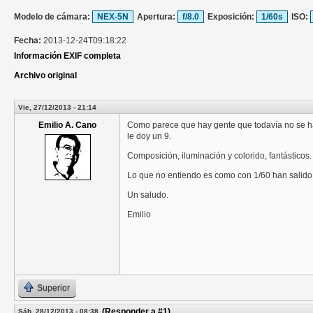
Modelo de cámara:
NEX-5N
Apertura:
f/8.0
Exposición:
1/60s
ISO:
Fecha:
2013-12-24T09:18:22
Información EXIF completa
Archivo original
Vie, 27/12/2013 - 21:14
Emilio A. Cano
Como parece que hay gente que todavía no se ha e
le doy un 9.
Composición, iluminación y colorido, fantásticos.
Lo que no entiendo es como con 1/60 han salido
Un saludo.
Emilio
Superior
(Responder a #1)
Sáb, 28/12/2013 - 08:38