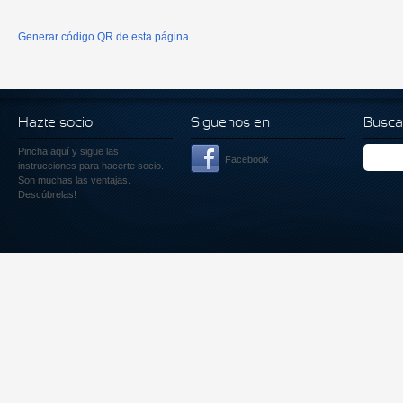
Generar código QR de esta página
Hazte socio
Siguenos en
Busca
Pincha aquí
y sigue las
Facebook
instrucciones para hacerte socio.
Son muchas las ventajas.
Descúbrelas!