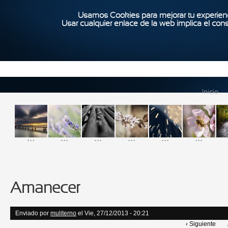
Usamos Cookies para mejorar tu experienc
Usar cualquier enlace de la web implica el con
Inicio
...
...
...
...
...
...
Amanecer
Enviado por
muliterno
el Vie, 27/12/2013 - 20:21
‹ Siguiente