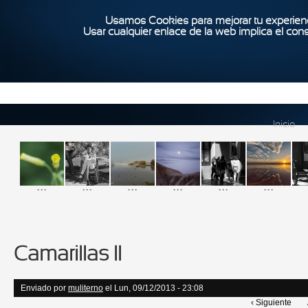
Usamos Cookies para mejorar tu experienc
Usar cualquier enlace de la web implica el con
Inicio
...
...
...
...
...
...
Camarillas II
Enviado por
muliterno
el Lun, 09/12/2013 - 23:08
‹ Siguiente