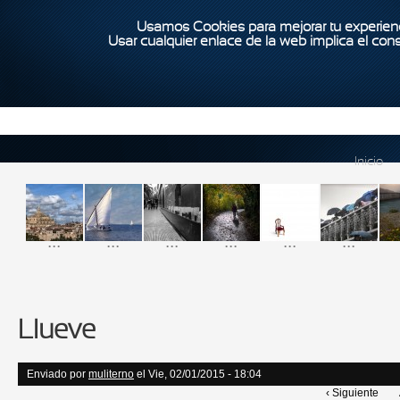
Usamos Cookies para mejorar tu experienc
Usar cualquier enlace de la web implica el con
Inicio
...
...
...
...
...
...
Llueve
Enviado por
muliterno
el Vie, 02/01/2015 - 18:04
‹ Siguiente