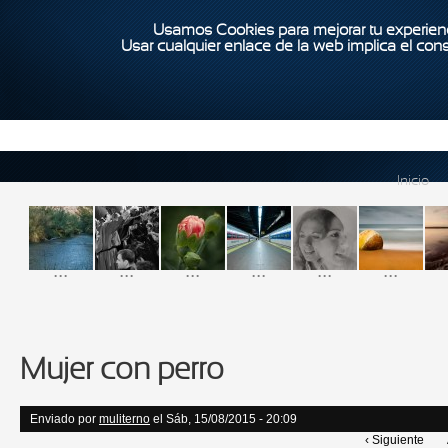
Usamos Cookies para mejorar tu experienc
Usar cualquier enlace de la web implica el con
Inicio
...
...
...
...
...
...
Mujer con perro
Enviado por
muliterno
el Sáb, 15/08/2015 - 20:09
‹ Siguiente