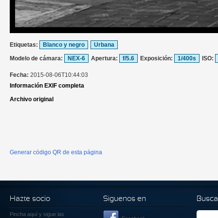
Etiquetas:
Blanco y negro
Urbana
Modelo de cámara:
NEX-6
Apertura:
f/5.6
Exposición:
1/400s
ISO:
Fecha:
2015-08-06T10:44:03
Información EXIF completa
Archivo original
Generar código QR de esta página
Hazte socio
Siguenos en
Busca
Pincha aquí
y sigue las